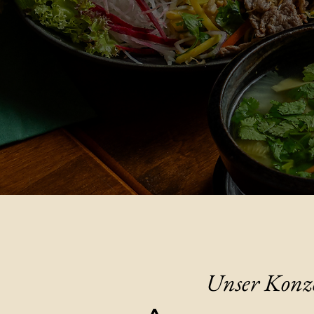
​Vie
Unser Konz