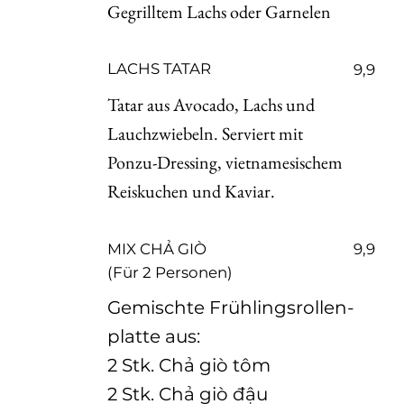
Gegrilltem Lachs oder Garnelen
​LACHS TATAR
9,9
Tatar aus Avocado, Lachs und
Lauchzwiebeln. Serviert mit
Ponzu-Dressing, vietnamesischem
Reiskuchen und Kaviar.
MIX CHẢ GIÒ
9,9
(Für 2 Personen)
Gemischte Frühlingsrollen-
platte aus:
2 Stk. Chả giò tôm
2 Stk. Chả giò đậu