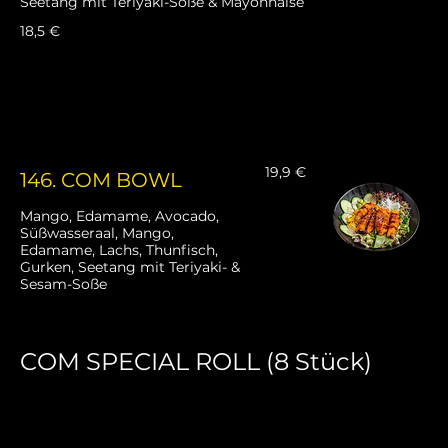
Seetang mit Teriyaki-Soße & Mayonnaise
18,5 €
19,9 €
146. COM BOWL
Mango, Edamame, Avocado,
Süßwasseraal, Mango,
Edamame, Lachs, Thunfisch,
Gurken, Seetang mit Teriyaki- &
Sesam-Soße
COM SPECIAL ROLL (8 Stück)
Unsere beliebtesten kreativen Rolls – aufwändig
gerollt, mit Premium-Toppings!