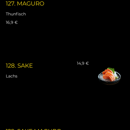
127. MAGURO
Thunfisch
16,9 €
14,9 €
128. SAKE
Lachs