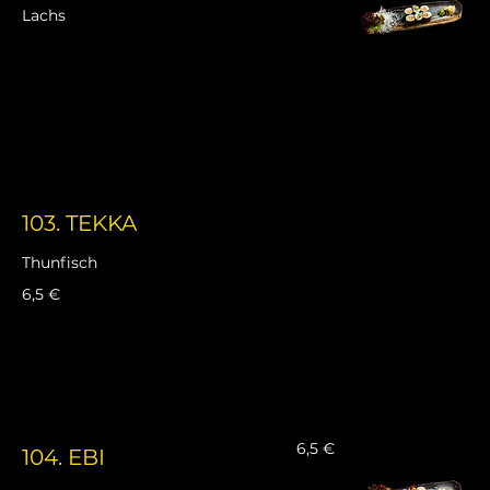
Lachs
103. TEKKA
Thunfisch
6,5 €
6,5 €
104. EBI