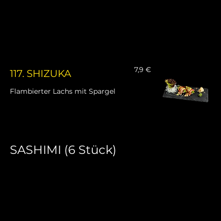
7,9 €
117. SHIZUKA
Flambierter Lachs mit Spargel
SASHIMI (6 Stück)
Frisch geschnittene Fischfilets – purer Genuss der
japanischen Küche