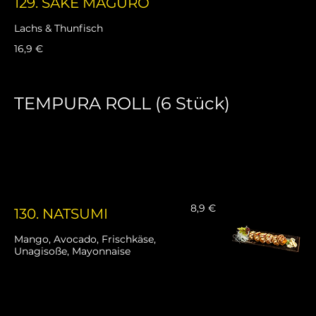
129. SAKE MAGURO
Lachs & Thunfisch
16,9 €
TEMPURA ROLL (6 Stück)
Frittiertes Sushi mit verschiedenen Füllungen,
heiß und knusprig!
8,9 €
130. NATSUMI
Mango, Avocado, Frischkäse,
Unagisoße, Mayonnaise