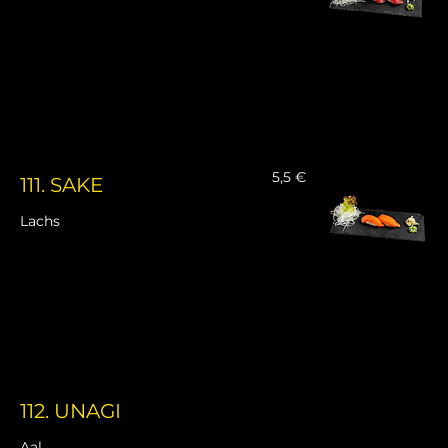
5,5 €
111. SAKE
Lachs
112. UNAGI
Aal