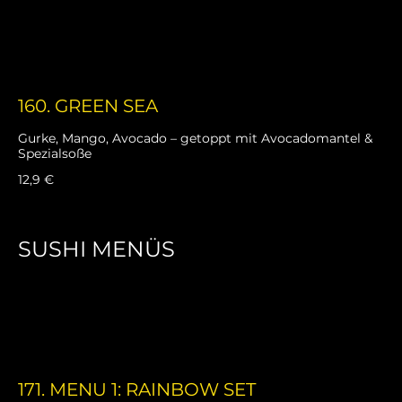
160. GREEN SEA
Gurke, Mango, Avocado – getoppt mit Avocadomantel &
Spezialsoße
12,9 €
SUSHI MENÜS
Perfekt fürs Date – oder für dein Date mit dir
selbst.
171. MENU 1: RAINBOW SET